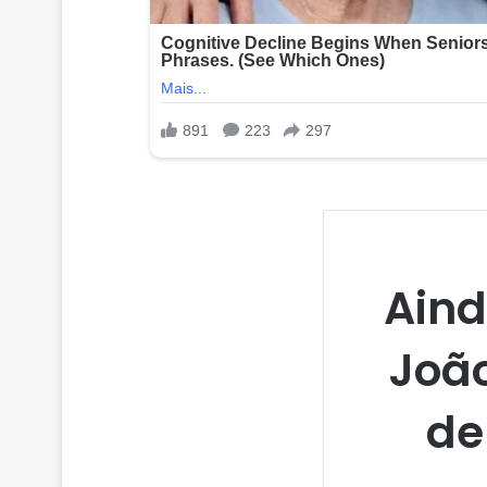
Aind
Joã
de