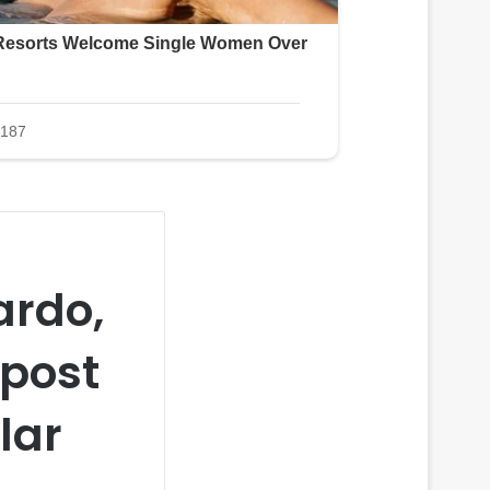
ardo,
post
lar