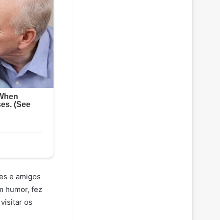
res e amigos
m humor, fez
isitar os