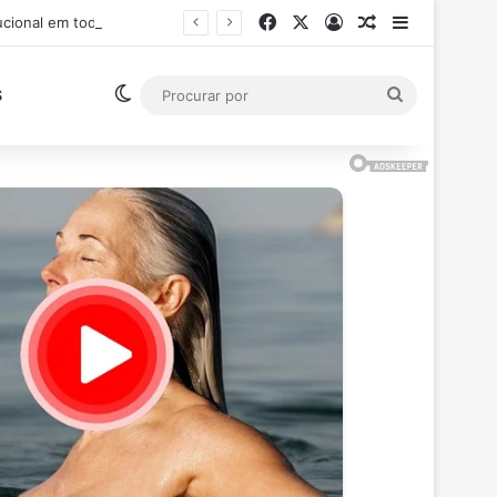
Facebook
X
Entrar
Artigo aleatór
Barra Late
Ministro Flávio Dino suspende pagamento de salários acima do teto constitucional em todos os poderes
Switch skin
Procurar
S
por