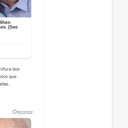
fofura dos
otos que
adas.