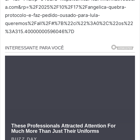
a.com&rp=%2F2025%2F10%2F17%2Fangelica-quebra-
protocolo-e-faz-pedido-ousado-para-lula-
queremos%2Fall%2F#%7B%22ci%22%3A0%2C%22os%22
%3A315.40000000596046%7D