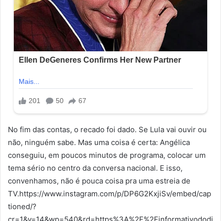
No fim das contas, o recado foi dado. Se Lula vai ouvir ou
não, ninguém sabe. Mas uma coisa é certa: Angélica
conseguiu, em poucos minutos de programa, colocar um
tema sério no centro da conversa nacional. E isso,
convenhamos, não é pouca coisa pra uma estreia de
TV.https://www.instagram.com/p/DP6G2KxjiSv/embed/cap
tioned/?
cr=1&v=14&wp=540&rd=https%3A%2F%2Finformativododi