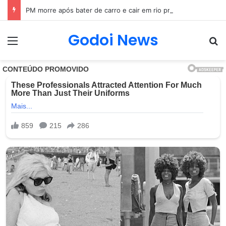
PM morre após bater de carro e cair em rio próximo à BR-101, em São Gonçalo (RJ)
Godoi News
Menu
Pr