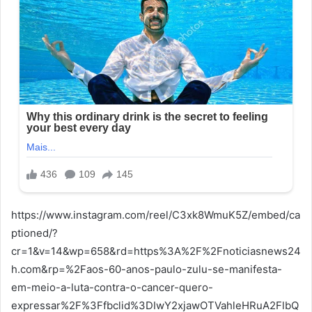
https://www.instagram.com/reel/C3xk8WmuK5Z/embed/ca
ptioned/?
cr=1&v=14&wp=658&rd=https%3A%2F%2Fnoticiasnews24
h.com&rp=%2Faos-60-anos-paulo-zulu-se-manifesta-
em-meio-a-luta-contra-o-cancer-quero-
expressar%2F%3Ffbclid%3DIwY2xjawOTVahleHRuA2FlbQ