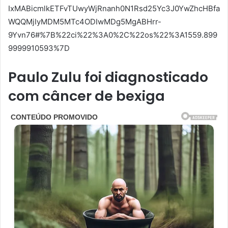
IxMABicmlkETFvTUwyWjRnanh0N1Rsd25Yc3J0YwZhcHBfa
WQQMjIyMDM5MTc4ODIwMDg5MgABHrr-
9Yvn76#%7B%22ci%22%3A0%2C%22os%22%3A1559.899
9999910593%7D
Paulo Zulu foi diagnosticado
com câncer de bexiga