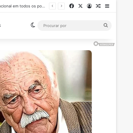
Facebook
X
Entrar
Artigo aleatór
Barra Late
Ministro Flávio Dino suspende pagamento de salários acima do teto constitucional em todos os poderes
Switch skin
Procurar
S
por