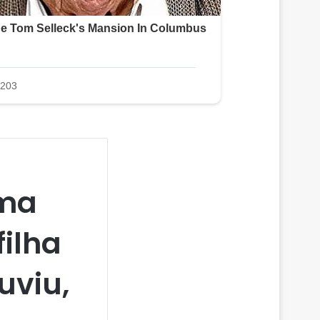
ima
ilha
uviu,