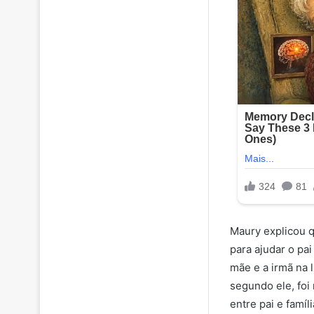
Maury explicou q
para ajudar o pa
mãe e a irmã na l
segundo ele, fo
entre pai e famíli