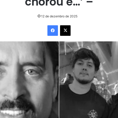
chorou e…’ –
12 de dezembro de 2025
Facebook
X