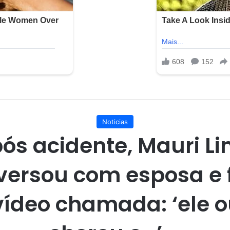
Noticias
ós acidente, Mauri L
versou com esposa e f
vídeo chamada: ‘ele o