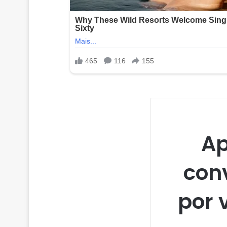
Ap
con
por 