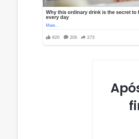
Apó
f