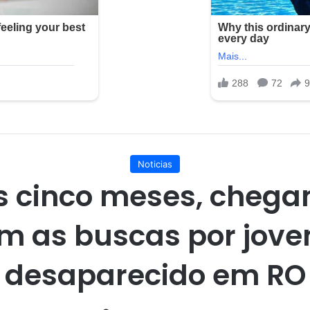
Noticias
s cinco meses, chega
im as buscas por jov
desaparecido em RO