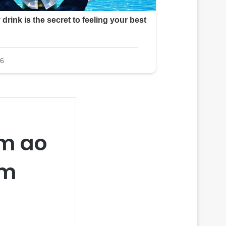
m ao
em