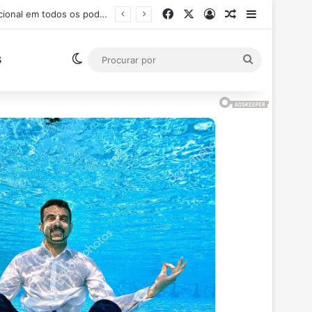
Facebook
X
Entrar
Artigo aleatór
Barra Late
Ministro Flávio Dino suspende pagamento de salários acima do teto constitucional em todos os poderes
Switch skin
Procurar
S
por