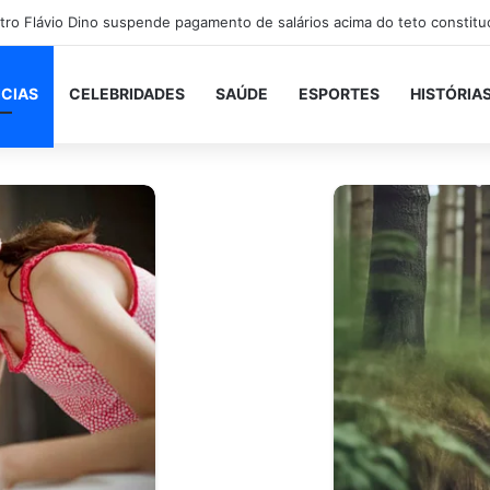
rre após bater de carro e cair em rio próximo à BR-101, em São Gonçal
ICIAS
CELEBRIDADES
SAÚDE
ESPORTES
HISTÓRIA