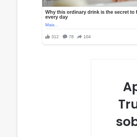
Ap
Tr
sob