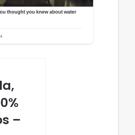
la,
40%
os –