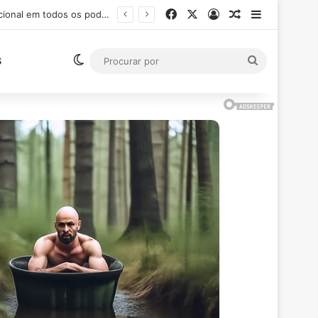
Facebook
X
Entrar
Artigo aleatór
Barra Late
o (RJ)
Switch skin
Procurar
S
por