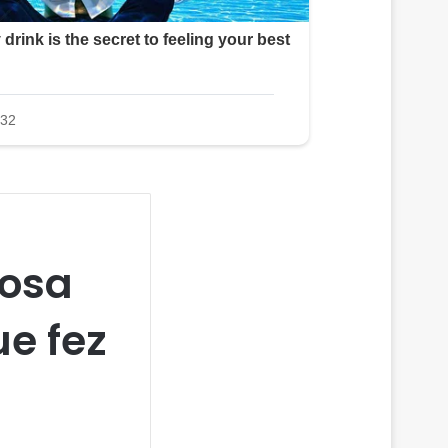
posa
e fez