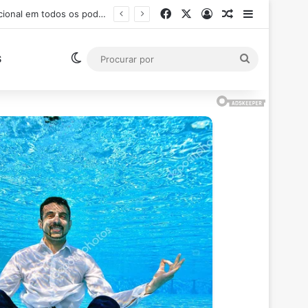
Facebook
X
Entrar
Artigo aleatór
Barra Late
Ministro Flávio Dino suspende pagamento de salários acima do teto constitucional em todos os poderes
Switch skin
Procurar
S
por