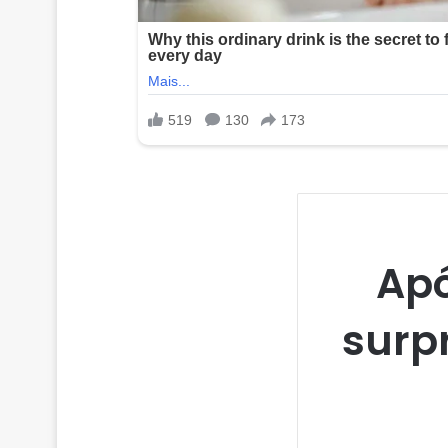
Apó
surp