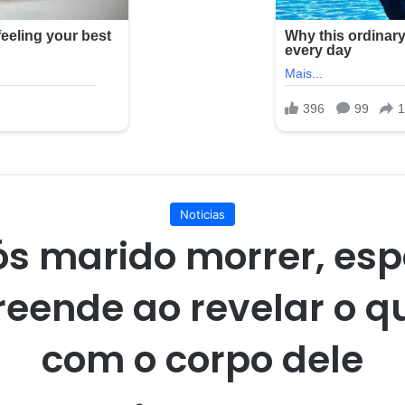
Noticias
s marido morrer, es
reende ao revelar o qu
com o corpo dele