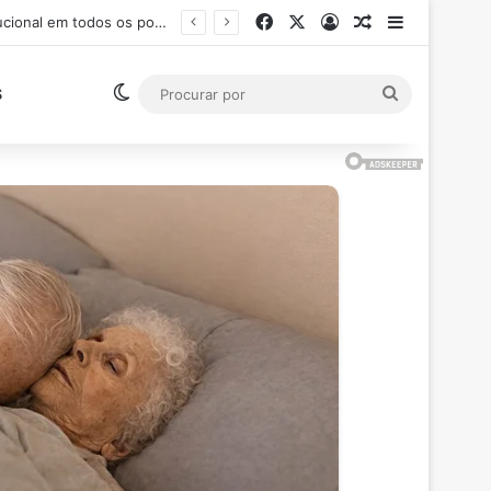
Facebook
X
Entrar
Artigo aleatór
Barra Late
Ministro Flávio Dino suspende pagamento de salários acima do teto constitucional em todos os poderes
Switch skin
Procurar
S
por