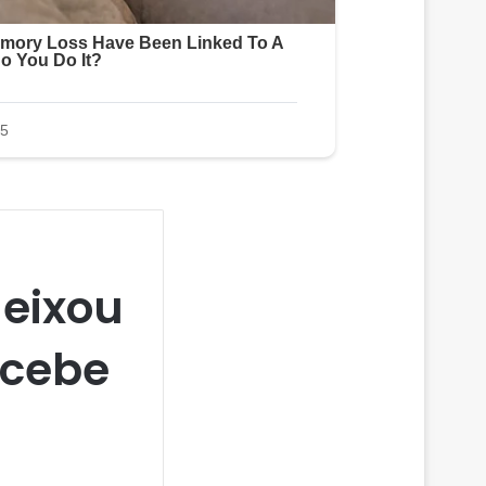
deixou
ecebe