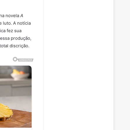
 na novela
A
luto. A notícia
ca fez sua
s essa produção,
otal discrição.