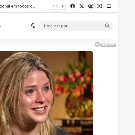
Facebook
X
Entrar
Artigo aleatór
Barra Late
Ministro Flávio Dino suspende pagamento de salários acima do teto constitucional em todos os poderes
Switch skin
Procurar
S
por