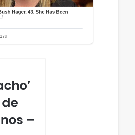
acho’
 de
anos –