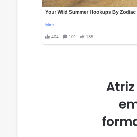
Atri
em
forma