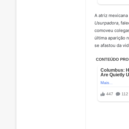
A atriz mexicana
Usurpadora
, fal
comoveu colegas 
última aparição 
se afastou da vi