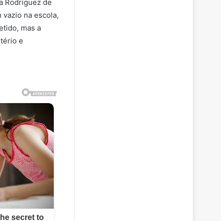
ia Rodríguez de
 vazio na escola,
etido, mas a
tério e