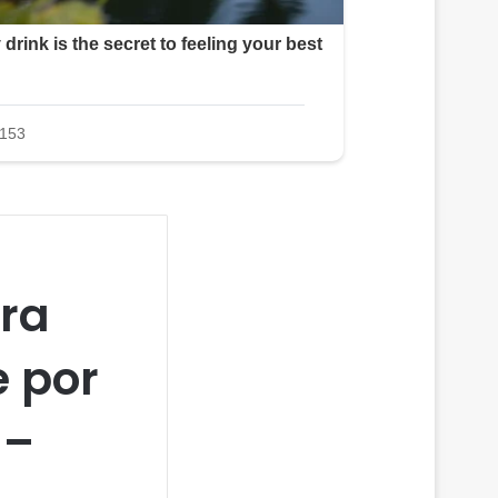
ora
 por
 –