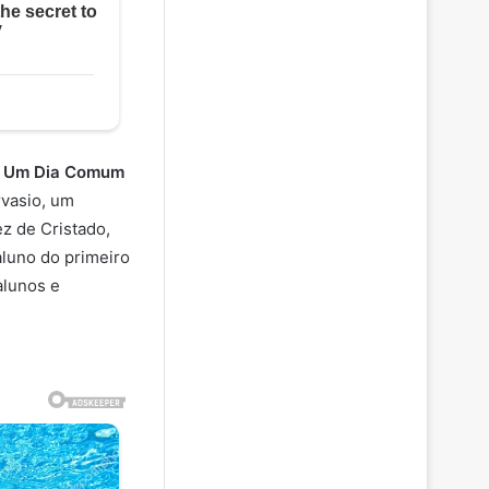
l
Um Dia Comum
vasio, um
z de Cristado,
aluno do primeiro
alunos e