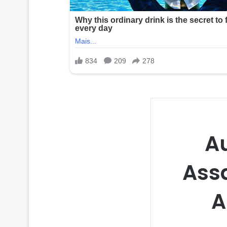
Au
Ass
A