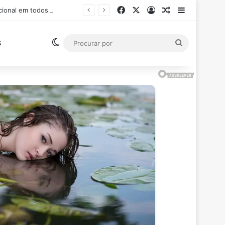
Facebook
X
Entrar
Artigo aleatór
Barra Late
Ministro Flávio Dino suspende pagamento de salários acima do teto constitucional em todos os poderes
Switch skin
Procurar
S
por