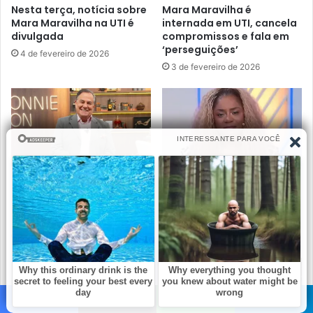
Nesta terça, notícia sobre
Mara Maravilha é
Mara Maravilha na UTI é
internada em UTI, cancela
divulgada
compromissos e fala em
‘perseguições’
4 de fevereiro de 2026
3 de fevereiro de 2026
Quem está acostumado a
Chegou a notícia
acompanhar o Ronnie Von
envolvendo a
na RedeTV!, certamente
apresentadora Cariúcha:
sentirá saudades
‘Vai deixar saudades’
29 de janeiro de 2026
28 de janeiro de 2026
Facebook
X
WhatsApp
Telegram