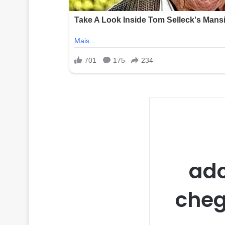
ado
cheg