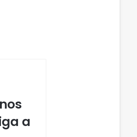
anos
iga a