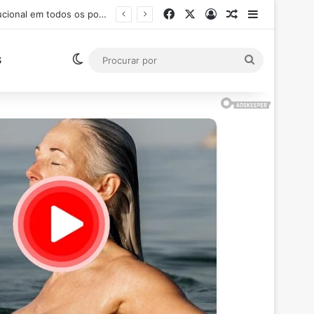
Facebook
X
Entrar
Artigo aleatór
Barra Late
Ministro Flávio Dino suspende pagamento de salários acima do teto constitucional em todos os poderes
Switch skin
Procurar
S
por