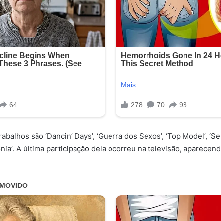
rabalhos são ‘Dancin’ Days’, ‘Guerra dos Sexos’, ‘Top Model’, ‘S
ônia’. A última participação dela ocorreu na televisão, aparecen