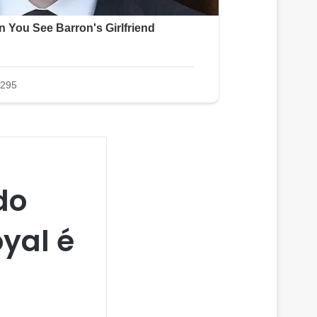
do
yal é