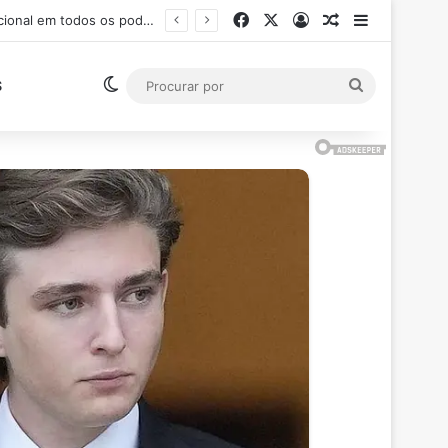
Facebook
X
Entrar
Artigo aleatór
Barra Late
Ministro Flávio Dino suspende pagamento de salários acima do teto constitucional em todos os poderes
Switch skin
Procurar
S
por