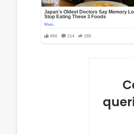
C
quer