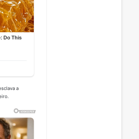
esclava a
iro.