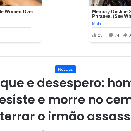
Noticias
que e desespero: h
esiste e morre no cem
terrar o irmão assas