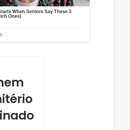
omem
itério
sinado