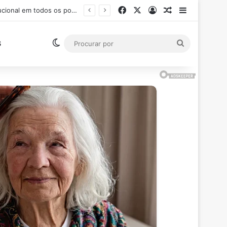
Facebook
X
Entrar
Artigo aleatór
Barra Late
Ministro Flávio Dino suspende pagamento de salários acima do teto constitucional em todos os poderes
Switch skin
Procurar
S
por