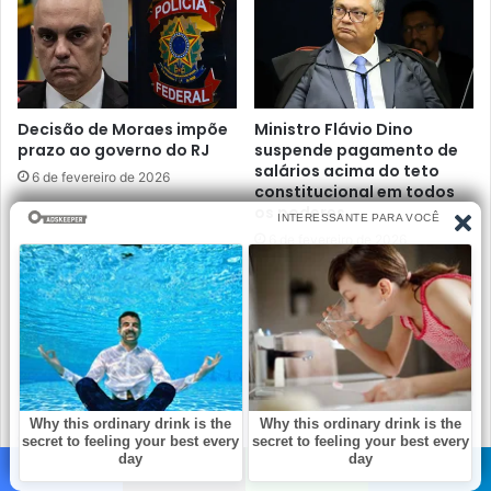
Decisão de Moraes impõe
Ministro Flávio Dino
prazo ao governo do RJ
suspende pagamento de
salários acima do teto
6 de fevereiro de 2026
constitucional em todos
os poderes
6 de fevereiro de 2026
Mãe e filha são
Na Europa, Nikolas Ferreira
encontradas sem vida em
faz graves denúncias de
MG
censura; veja
6 de fevereiro de 2026
4 de fevereiro de 2026
Facebook
X
WhatsApp
Telegram