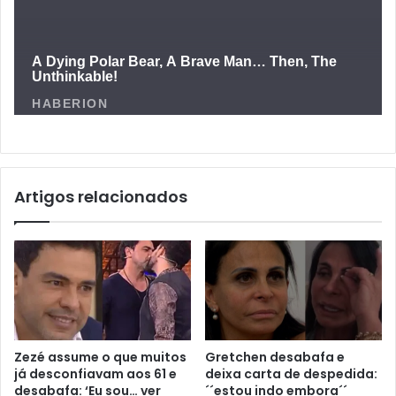
Artigos relacionados
Zezé assume o que muitos
Gretchen desabafa e
já desconfiavam aos 61 e
deixa carta de despedida:
desabafa: ‘Eu sou… ver
´´estou indo embora´´