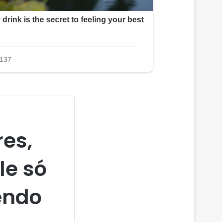
res,
le só
endo