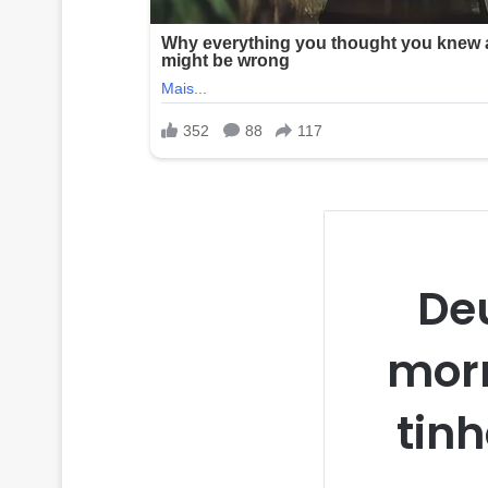
Deu
morr
tin