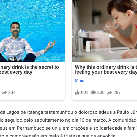
 da Lagoa de Itaenga testemunhou o doloroso adeus a Paulo Jú
o seguido pelo sepultamento no dia 10 de março. A comunidade
us em Pernambuco se uniu em orações e solidariedade à famíl
o e compreensão em meio à tristeza que os envolvia.