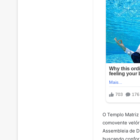
O Templo Matriz
comovente velóri
Assembleia de De
buscando confort