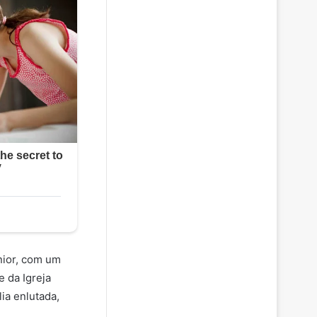
nior, com um
 da Igreja
ia enlutada,