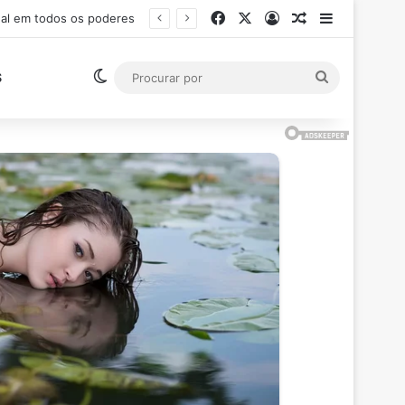
Facebook
X
Entrar
Artigo aleatór
Barra Late
nal em todos os poderes
Switch skin
Procurar
S
por