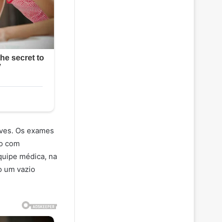
aves. Os exames
vo com
quipe médica, na
o um vazio