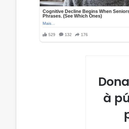
Dona
à pú