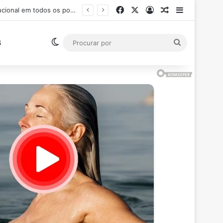
Facebook
X
Entrar
Artigo aleatór
Barra Late
Ministro Flávio Dino suspende pagamento de salários acima do teto constitucional em todos os poderes
Switch skin
Procurar
S
por