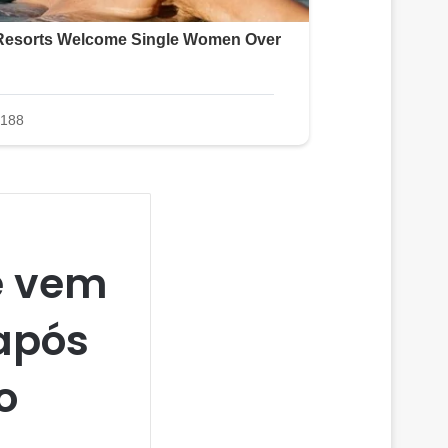
e vem
 após
o