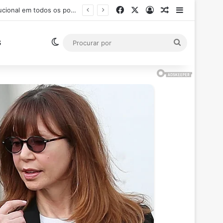
Facebook
X
Entrar
Artigo aleatór
Barra Late
Ministro Flávio Dino suspende pagamento de salários acima do teto constitucional em todos os poderes
Switch skin
Procurar
S
por