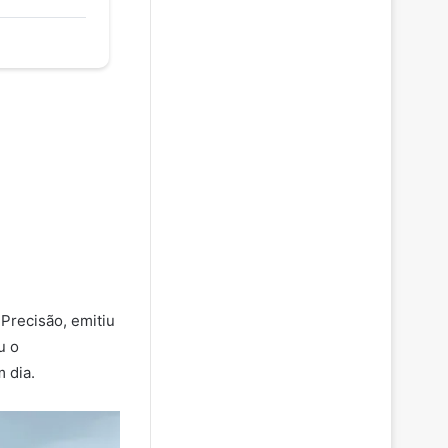
Precisão, emitiu
u o
 dia.