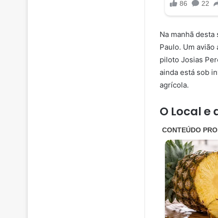
Na manhã desta s
Paulo. Um avião 
piloto Josias Per
ainda está sob i
agrícola.
O Local e 