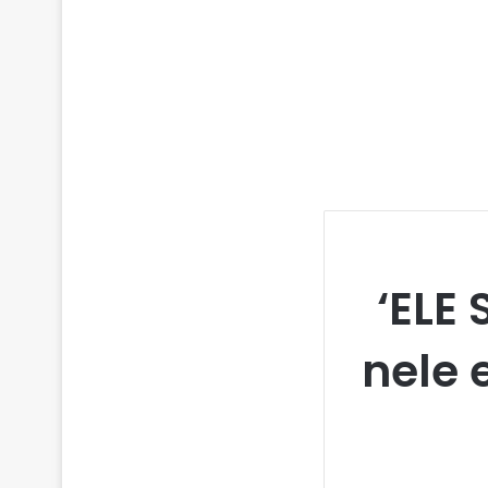
‘ELE 
nele 