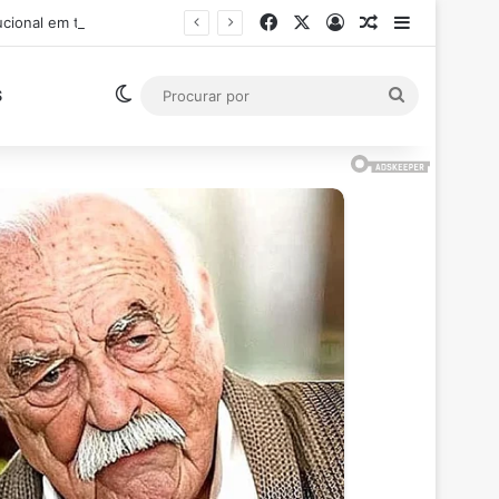
Facebook
X
Entrar
Artigo aleatór
Barra Late
Ministro Flávio Dino suspende pagamento de salários acima do teto constitucional em todos os poderes
Switch skin
Procurar
S
por