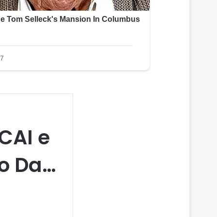
 CAI e
do Da…