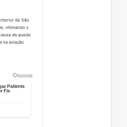
interior de São
de, vitimando o
A causa da queda
a na aviação