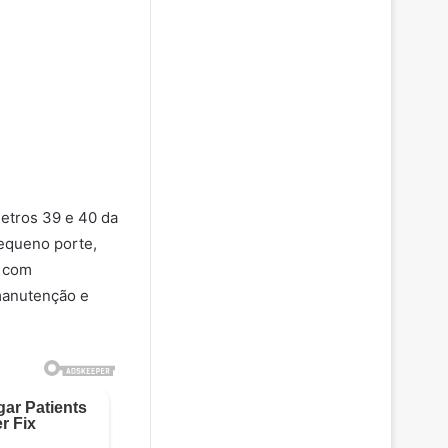
metros 39 e 40 da
equeno porte,
o com
 manutenção e