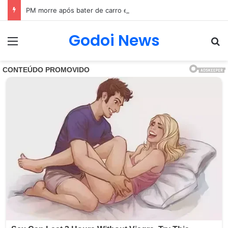
PM morre após bater de carro e cair em rio próximo à BR-101, em São Gonçalo (RJ)
Godoi News
Menu
Pr