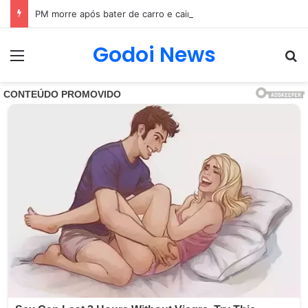
PM morre após bater de carro e cair em rio próximo à BR-101, em São Gonçalo (RJ)
Godoi News
Menu
Pr