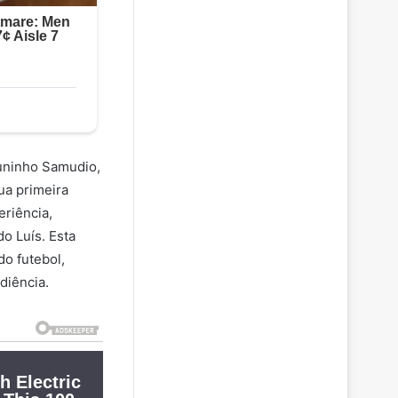
runinho Samudio,
ua primeira
eriência,
o Luís. Esta
o futebol,
diência.