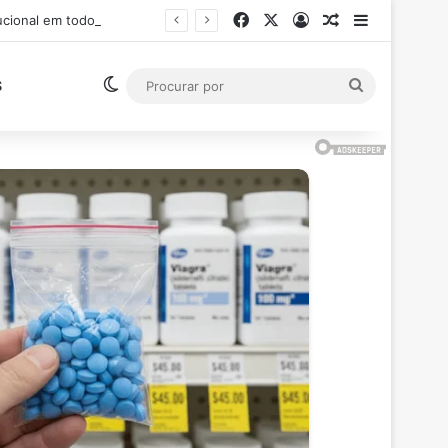
Facebook
X
Entrar
Artigo aleatór
Barra Late
Ministro Flávio Dino suspende pagamento de salários acima do teto constitucional em todos os poderes
Switch skin
Procurar
S
por