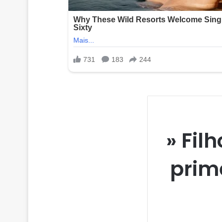
» Fil
prim