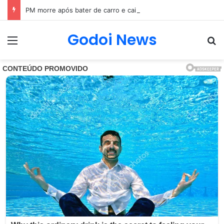
PM morre após bater de carro e cair em rio próximo à BR-101, em São Gonçalo (RJ)
Godoi News
Menu
Pr