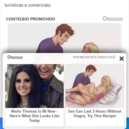
turísticas e comerciais.
Facebook
X
WhatsApp
Telegram