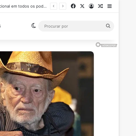
Facebook
X
Entrar
Artigo aleatór
Barra Late
Ministro Flávio Dino suspende pagamento de salários acima do teto constitucional em todos os poderes
Switch skin
Procurar
S
por