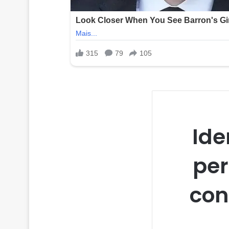
Ide
per
con