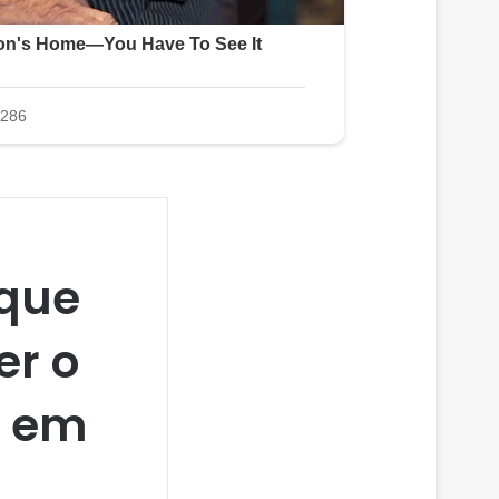
 que
er o
e em