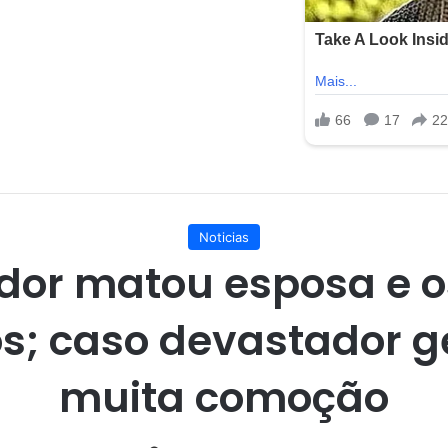
Noticias
dor matou esposa e os
os; caso devastador 
muita comoção