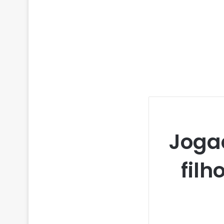
Joga
filh