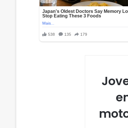
Jov
e
moto