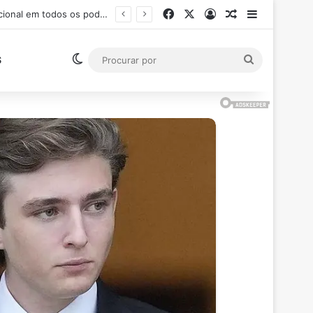
Facebook
X
Entrar
Artigo aleatór
Barra Late
Ministro Flávio Dino suspende pagamento de salários acima do teto constitucional em todos os poderes
Switch skin
Procurar
S
por