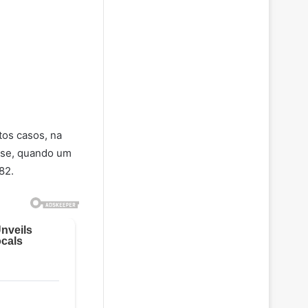
tos casos, na
nse, quando um
82.