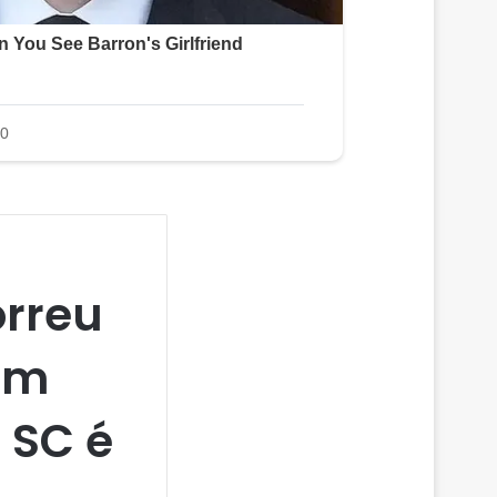
rreu
om
 SC é