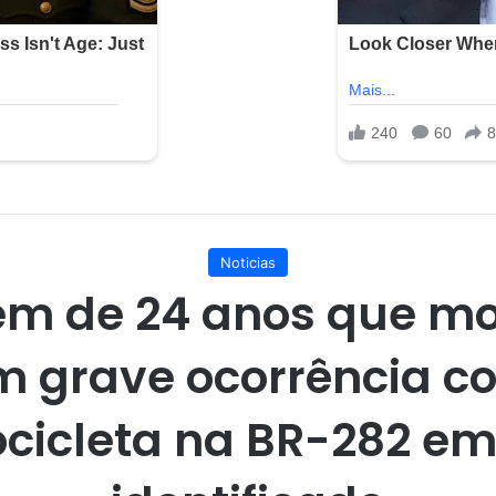
Noticias
em de 24 anos que mo
m grave ocorrência c
cicleta na BR-282 em