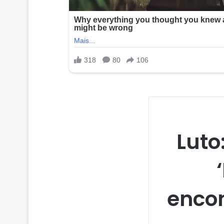
Luto
encon