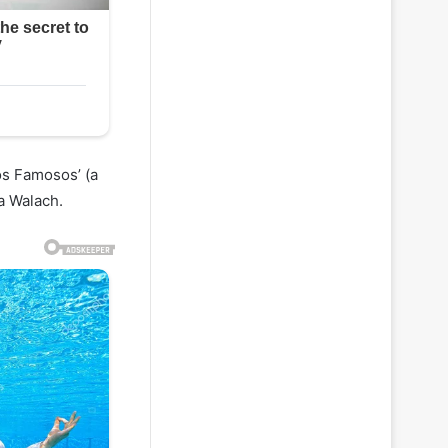
os Famosos’ (a
a Walach.