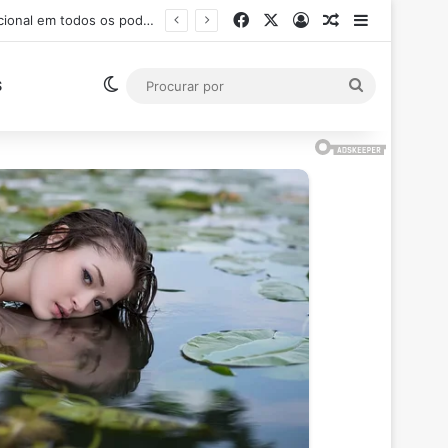
Facebook
X
Entrar
Artigo aleatór
Barra Late
o (RJ)
Switch skin
Procurar
S
por