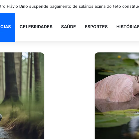
rre após bater de carro e cair em rio próximo à BR-101, em São Gonçal
ICIAS
CELEBRIDADES
SAÚDE
ESPORTES
HISTÓRIA