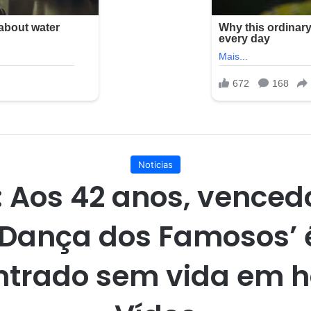
Noticias
: Aos 42 anos, venced
‘Dança dos Famosos’ 
trado sem vida em h