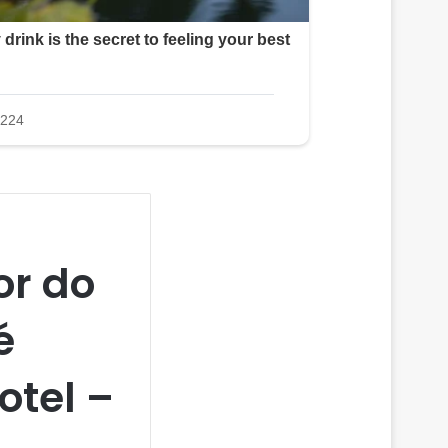
or do
é
otel –