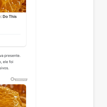
va presente.
 ele foi
sivos.