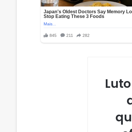
Luto
qu