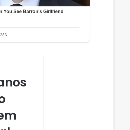
 anos
o
 em