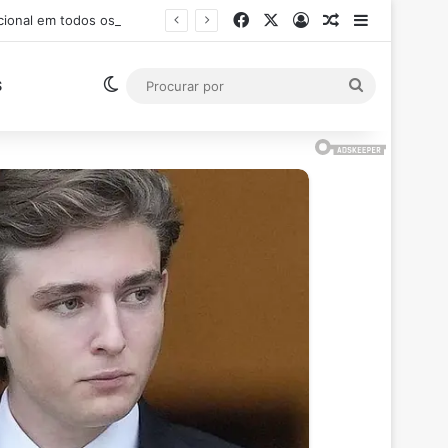
Facebook
X
Entrar
Artigo aleatór
Barra Late
Ministro Flávio Dino suspende pagamento de salários acima do teto constitucional em todos os poderes
Switch skin
Procurar
S
por