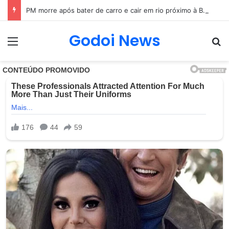
Mãe e filha são encontradas sem vida em MG
Godoi News
Menu
Pr