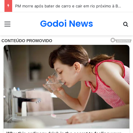
Mãe e filha são encontradas sem vida em MG
Godoi News
Menu
Pr