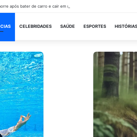
rre após bater de carro e cair em rio próximo à BR-101, em São Gonçal
ICIAS
CELEBRIDADES
SAÚDE
ESPORTES
HISTÓRIA