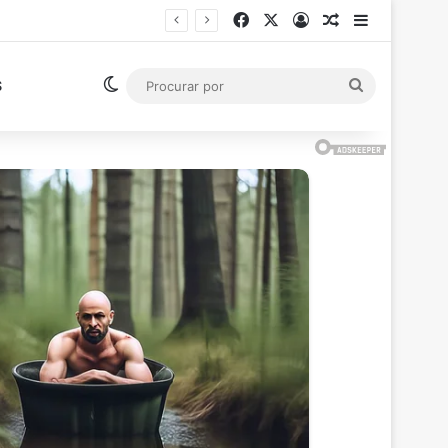
Facebook
X
Entrar
Artigo aleatór
Barra Late
o (RJ)
Switch skin
Procurar
S
por