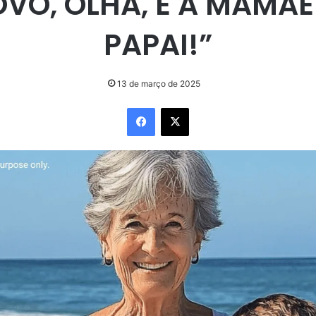
VÓ, OLHA, É A MAMÃE
PAPAI!”
13 de março de 2025
Facebook
X