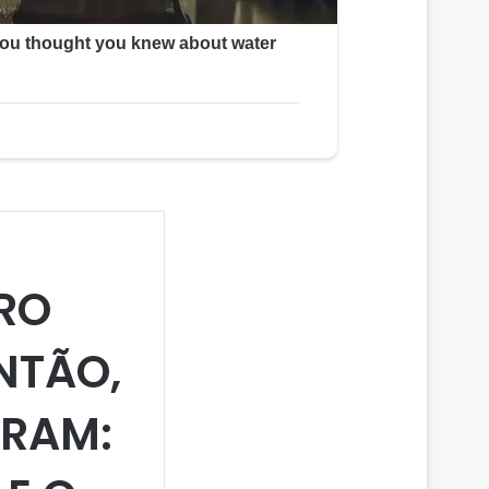
RO
NTÃO,
ARAM: