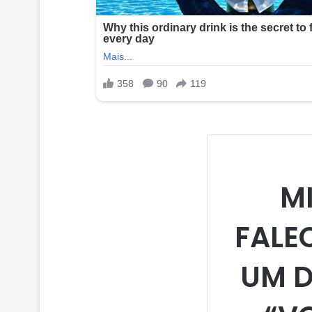
M
FALE
UM D