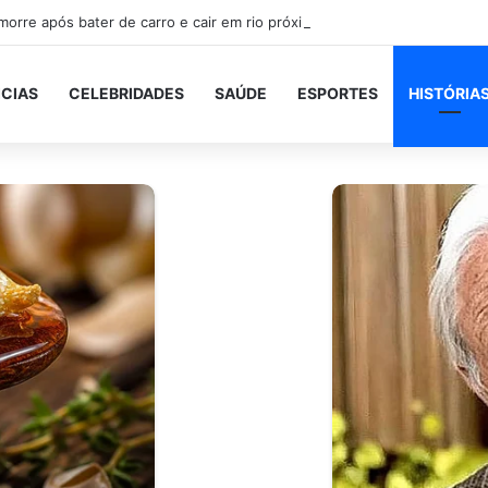
orre após bater de carro e cair em rio próximo à BR-101, em São Gonça
ICIAS
CELEBRIDADES
SAÚDE
ESPORTES
HISTÓRIA