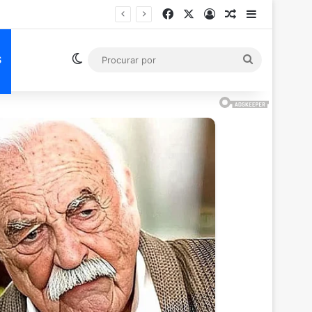
Facebook
X
Entrar
Artigo aleatór
Barra Late
lo (RJ)
Switch skin
Procurar
S
por