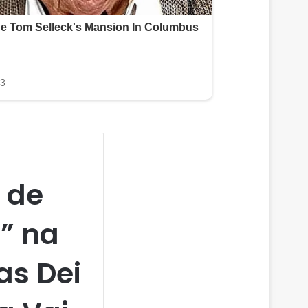
 de
” na
as Dei