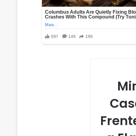
Mi
Cas
Frent