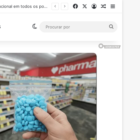
Facebook
X
Entrar
Artigo aleatór
Barra Late
Ministro Flávio Dino suspende pagamento de salários acima do teto constitucional em todos os poderes
Switch skin
Procurar
S
por