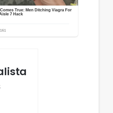
alista
s