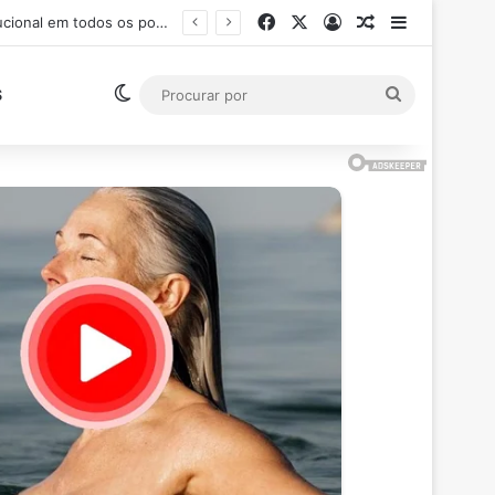
Facebook
X
Entrar
Artigo aleatór
Barra Late
Ministro Flávio Dino suspende pagamento de salários acima do teto constitucional em todos os poderes
Switch skin
Procurar
S
por