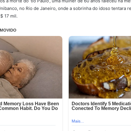
s a morte do ‘tio Paulo’, uma mulher de 60 anos faleceu na m
Unibanco, no Rio de Janeiro, onde a sobrinha do idoso tentara r
 17 mil.