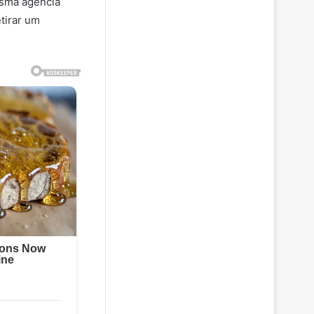
esma agência
etirar um