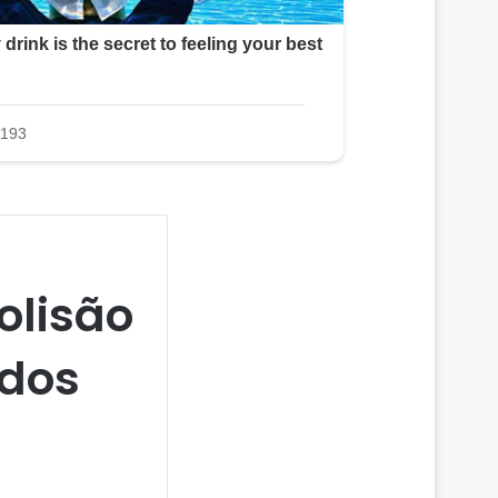
olisão
idos