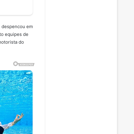
 e despencou em
to equipes de
motorista do