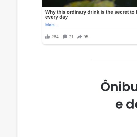
Ônibu
e d