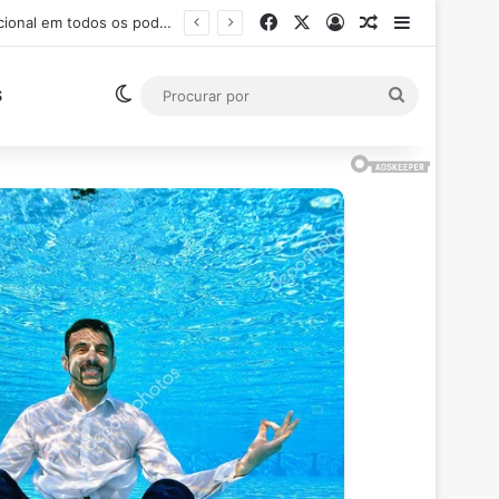
Facebook
X
Entrar
Artigo aleatór
Barra Late
o (RJ)
Switch skin
Procurar
S
por