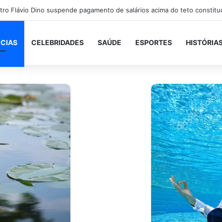
rre após bater de carro e cair em rio próximo à BR-101, em São Gonçal
ICIAS
CELEBRIDADES
SAÚDE
ESPORTES
HISTÓRIA