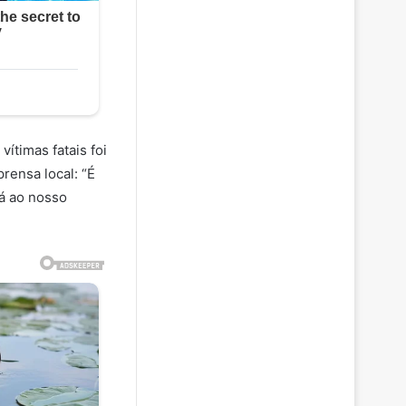
ítimas fatais foi
rensa local: “É
tá ao nosso