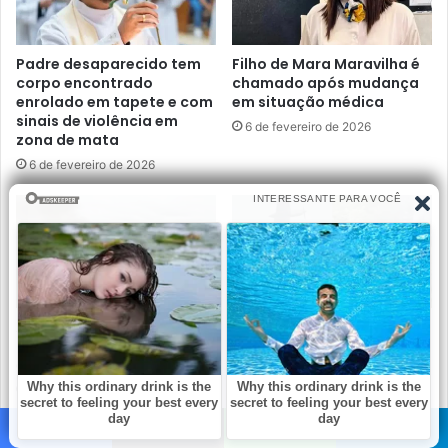
Padre desaparecido tem
Filho de Mara Maravilha é
corpo encontrado
chamado após mudança
enrolado em tapete e com
em situação médica
sinais de violência em
6 de fevereiro de 2026
zona de mata
6 de fevereiro de 2026
Avião pilotado por cantor
Avião cai e deixa 6
sertanejo entra em pane e
pessoas mortas, entre as
é consumido pelo fogo
vítimas estava o querido
Da… Ver mais
6 de fevereiro de 2026
6 de fevereiro de 2026
Facebook
X
WhatsApp
Telegram