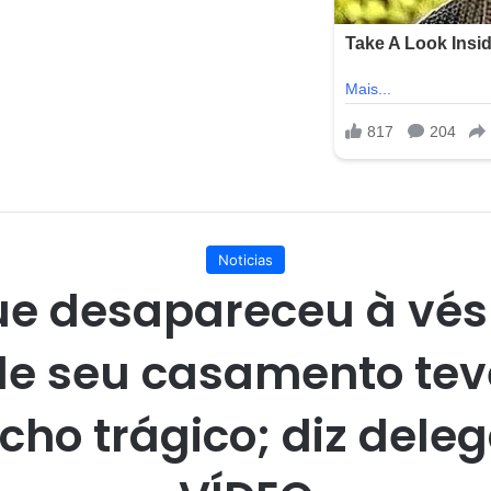
Noticias
e desapareceu à vé
de seu casamento tev
cho trágico; diz dele