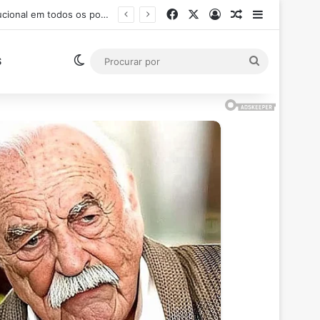
Facebook
X
Entrar
Artigo aleatór
Barra Late
lo (RJ)
Switch skin
Procurar
S
por