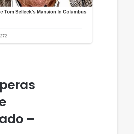
speras
e
gado –