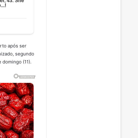
orto após ser
nizado, segundo
e domingo (11).