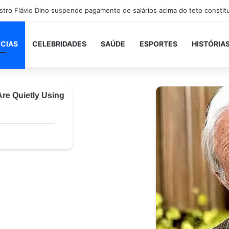
orre após bater de carro e cair em rio próximo à BR-101, em São Gonça
ICIAS
CELEBRIDADES
SAÚDE
ESPORTES
HISTÓRIA