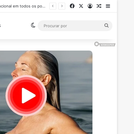
Facebook
X
Entrar
Artigo aleatór
Barra Late
Ministro Flávio Dino suspende pagamento de salários acima do teto constitucional em todos os poderes
Switch skin
Procurar
S
por