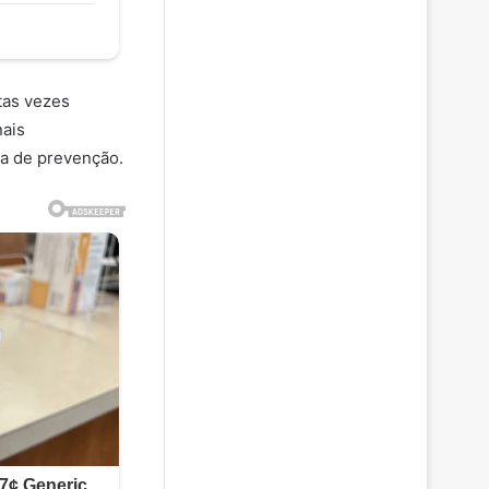
tas vezes
nais
ma de prevenção.