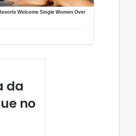
da da
que no