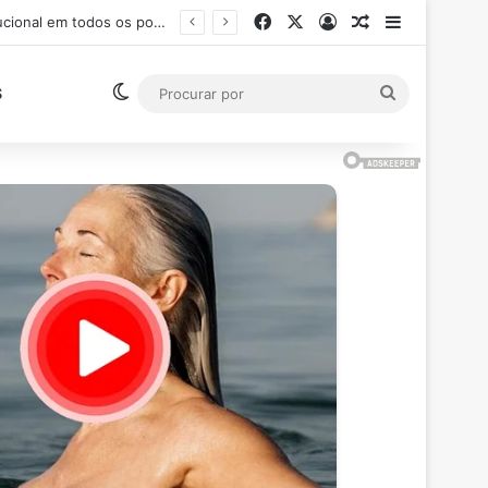
Facebook
X
Entrar
Artigo aleatór
Barra Late
Ministro Flávio Dino suspende pagamento de salários acima do teto constitucional em todos os poderes
Switch skin
Procurar
S
por