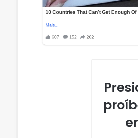
Presi
proíb
e