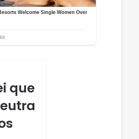
ei que
neutra
os