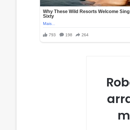
Robe
arr
m