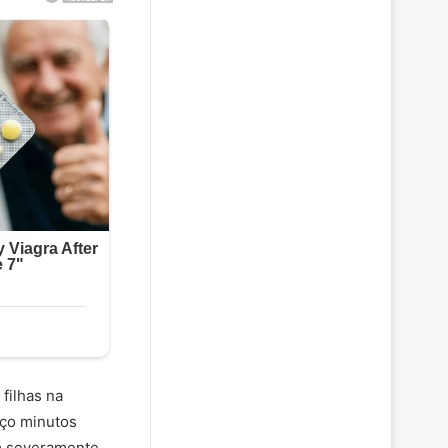
filhas na
aço minutos
am severamente