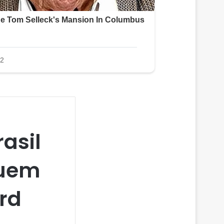
rasil
quem
rd