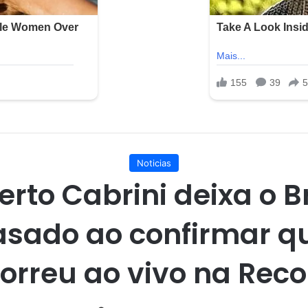
Noticias
rto Cabrini deixa o B
asado ao confirmar 
orreu ao vivo na Reco