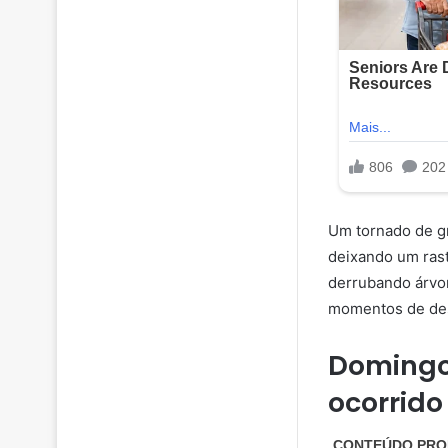
Um tornado de gr
deixando um rast
derrubando árvor
momentos de des
Domingo
ocorrido