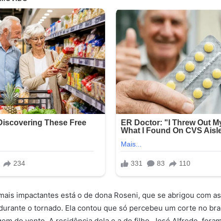
 mais impactantes está o de dona Roseni, que se abrigou com as 
durante o tornado. Ela contou que só percebeu um corte no br
em do vento. A residência dela e a do filho, José Alfredo, for