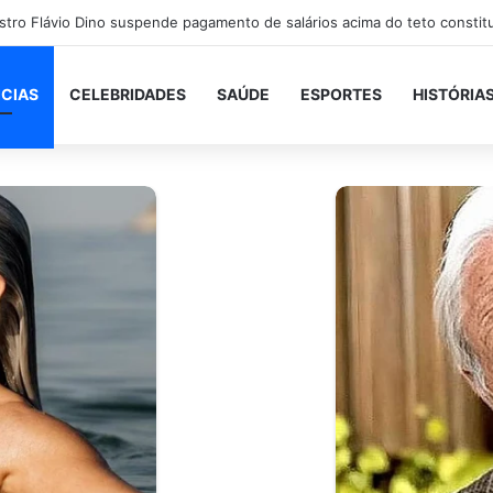
orre após bater de carro e cair em rio próximo à BR-101, em São Gonça
ICIAS
CELEBRIDADES
SAÚDE
ESPORTES
HISTÓRIA