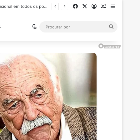
Facebook
X
Entrar
Artigo aleatór
Barra Late
lo (RJ)
Switch skin
Procurar
S
por