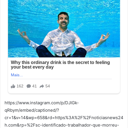
https://www.instagram.com/p/DJIGk-
qRbym/embed/captioned/?
cr=1&v=14&wp=658&rd=https%3A%2F%2Fnoticiasnews24
h.com&rp=%2Fsc-identificado-trabalhador-que-morreu-