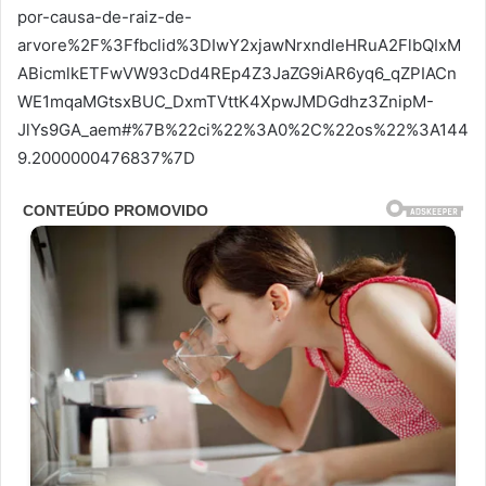
por-causa-de-raiz-de-
arvore%2F%3Ffbclid%3DIwY2xjawNrxndleHRuA2FlbQIxM
ABicmlkETFwVW93cDd4REp4Z3JaZG9iAR6yq6_qZPIACn
WE1mqaMGtsxBUC_DxmTVttK4XpwJMDGdhz3ZnipM-
JlYs9GA_aem#%7B%22ci%22%3A0%2C%22os%22%3A144
9.2000000476837%7D