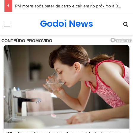
Mãe e filha são encontradas sem vida em MG
Godoi News
Menu
Pr