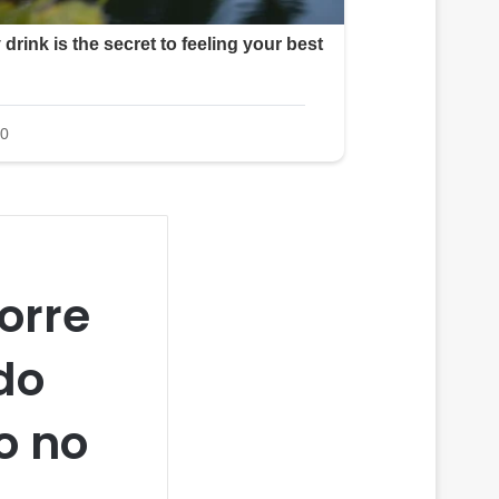
orre
do
o no