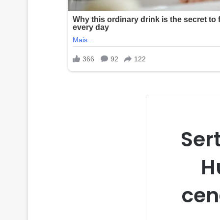
Ser
H
cen