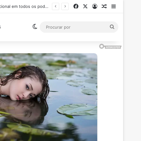
Facebook
X
Entrar
Artigo aleatór
Barra Late
Ministro Flávio Dino suspende pagamento de salários acima do teto constitucional em todos os poderes
Switch skin
Procurar
S
por