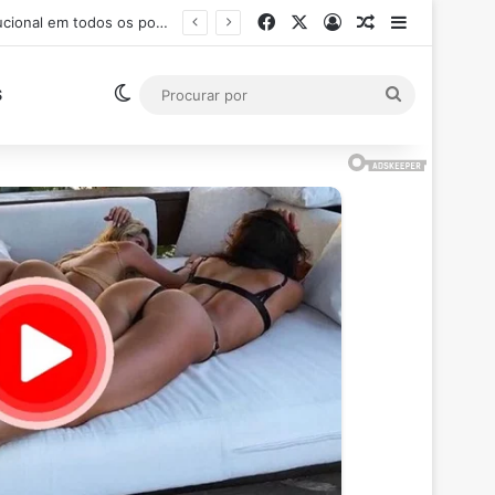
Facebook
X
Entrar
Artigo aleatór
Barra Late
Ministro Flávio Dino suspende pagamento de salários acima do teto constitucional em todos os poderes
Switch skin
Procurar
S
por