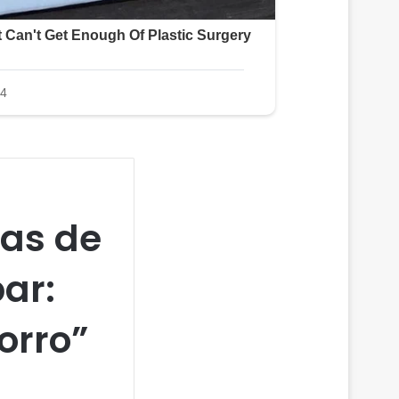
nas de
ar:
orro”