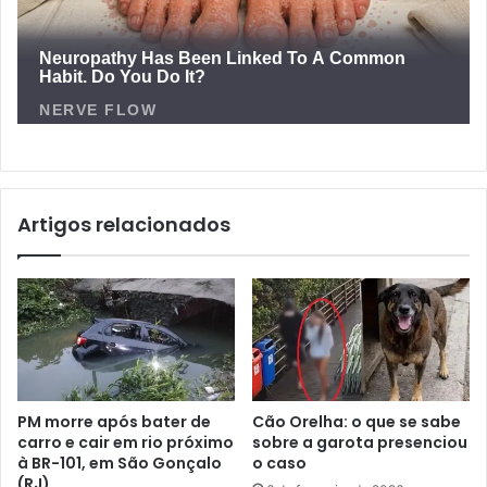
Artigos relacionados
PM morre após bater de
Cão Orelha: o que se sabe
carro e cair em rio próximo
sobre a garota presenciou
à BR-101, em São Gonçalo
o caso
(RJ)