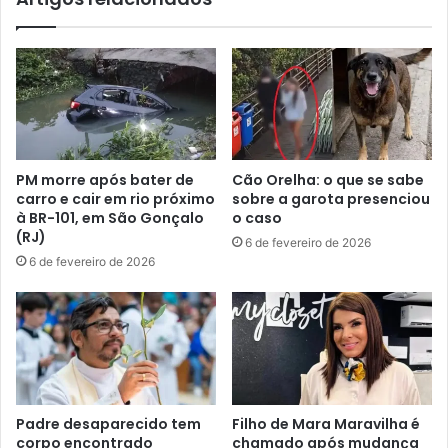
PM morre após bater de
Cão Orelha: o que se sabe
carro e cair em rio próximo
sobre a garota presenciou
à BR-101, em São Gonçalo
o caso
(RJ)
6 de fevereiro de 2026
6 de fevereiro de 2026
Padre desaparecido tem
Filho de Mara Maravilha é
corpo encontrado
chamado após mudança