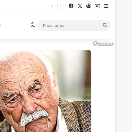
Facebook
X
Entrar
Artigo aleatór
Barra Late
Ministro Flávio Dino suspende pagamento de salários acima do teto constitucional em todos os poderes
Switch skin
Procurar
S
por