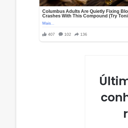
Últi
conh