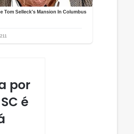
a por
 SC é
á