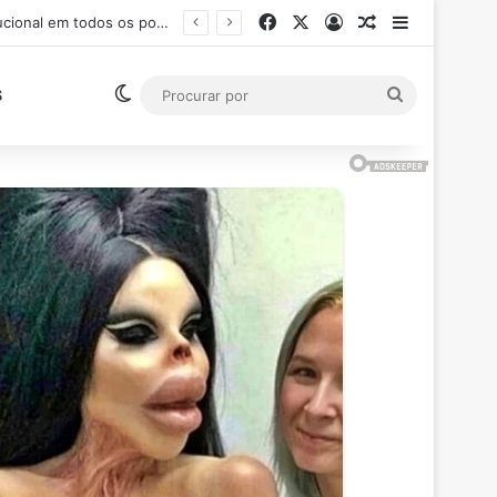
Facebook
X
Entrar
Artigo aleatór
Barra Late
Ministro Flávio Dino suspende pagamento de salários acima do teto constitucional em todos os poderes
Switch skin
Procurar
S
por