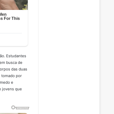
ção. Estudantes
 em busca de
corpos das duas
i tomado por
e medo e
e jovens que