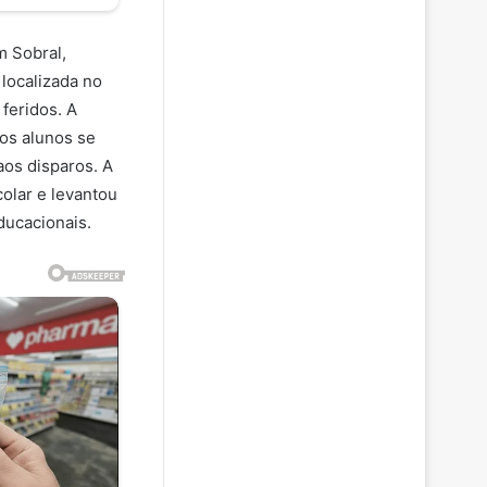
m Sobral,
 localizada no
feridos. A
os alunos se
aos disparos. A
colar e levantou
ducacionais.