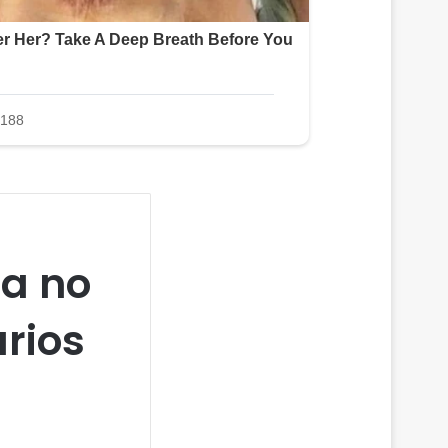
la no
rios